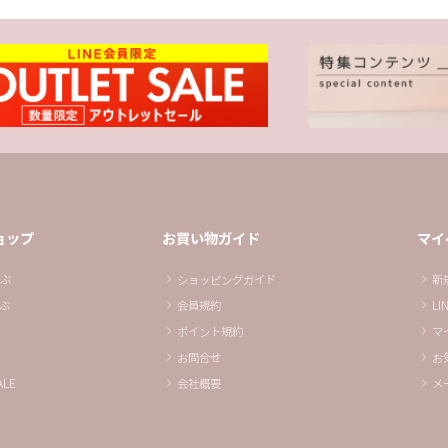
ョップ
お買い物ガイド
マイ
ぶ
ショッピングガイド
新
ぶ
会員規約
L
ポイント規約
マ
お問合せ
お
LE
会社概要
メ