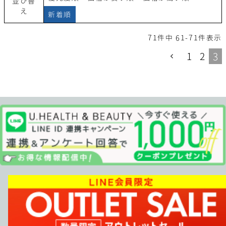
並び替
え
新着順
71
件中
61
-
71
件表示
1
2
3