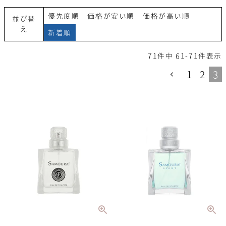
優先度順
価格が安い順
価格が高い順
並び替
え
新着順
71
件中
61
-
71
件表示
1
2
3