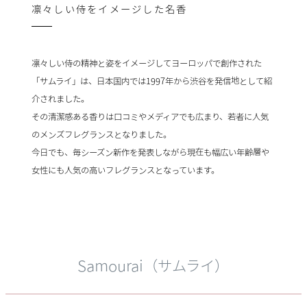
凛々しい侍をイメージした名香​
凛々しい侍の精神と姿をイメージしてヨーロッパで創作された
「サムライ」は​、日本国内では1997年から渋谷を発信地として紹
介されました。
その清潔感ある香りは口コミやメディアでも広まり、​若者に人気
のメンズフレグランスとなりました。​
今日でも、毎シーズン新作を発表しながら現在も幅広い年齢層や
女性にも​人気の高いフレグランスとなっています。​ ​
Samourai（サムライ）