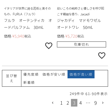
イタリアが世界に誇る芸術と美その
幼いころの純粋さと優しさを呼び起
もの、FURLA（フルラ）
こす繊細な香り、Jacadi
フルラ オーテンティカ オ
ジャカディ マドモワゼル
ードパルファム 30mL
オードトワレ 50mL
価格
¥
5,940
価格
¥
5,720
税込
税込
在庫切れ
優先度順
価格が安い順
価格が高い順
並び替
え
新着順
249
件中
61
-
90
件表示
1
2
3
4
…
9