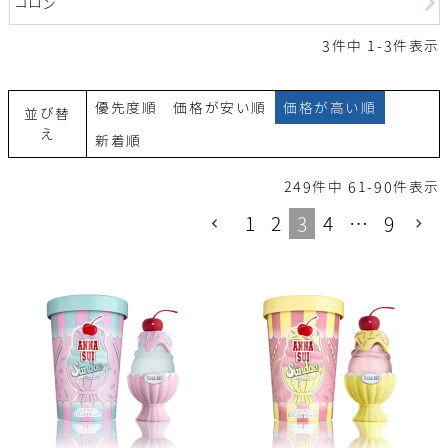
コロン
3
件中
1
-
3
件表示
優先度順
価格が安い順
価格が高い順
並び替
え
新着順
249
件中
61
-
90
件表示
1
2
3
4
…
9