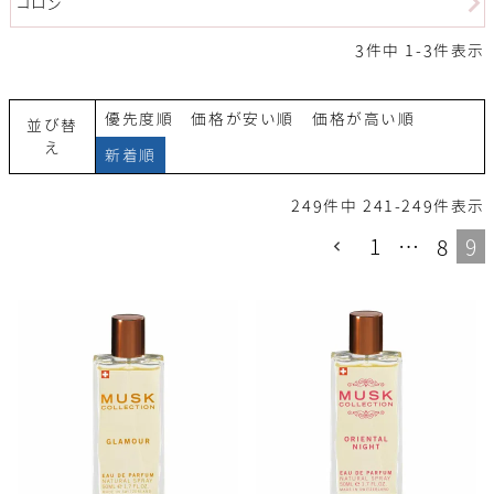
コロン
3
件中
1
-
3
件表示
優先度順
価格が安い順
価格が高い順
並び替
え
新着順
249
件中
241
-
249
件表示
1
…
8
9