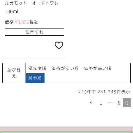
ルガモット オードトワレ
100mL
価格
¥
3,850
税込
在庫切れ
優先度順
価格が安い順
価格が高い順
並び替
え
新着順
249
件中
241
-
249
件表示
1
…
8
9