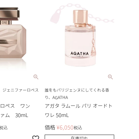
、ジェニファーロペス
誰をもパリジェンヌにしてくれる香
り、AGATHA
ーロペス ワン
アガタ ラムール パリ オードト
ァム 30mL
ワレ 50mL
価格
¥
6,050
税込
税込
在庫切れ