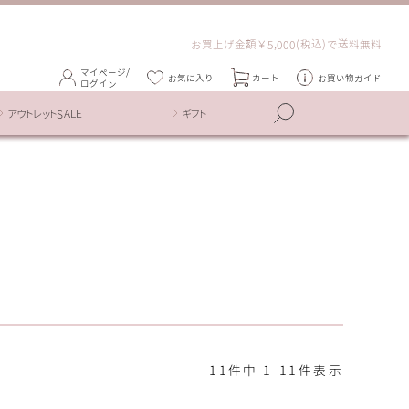
お買上げ金額￥5,000(税込)で送料無料
マイページ/
お気に入り
カート
お買い物ガイド
ログイン
アウトレットSALE
ギフト
11
件中
1
-
11
件表示