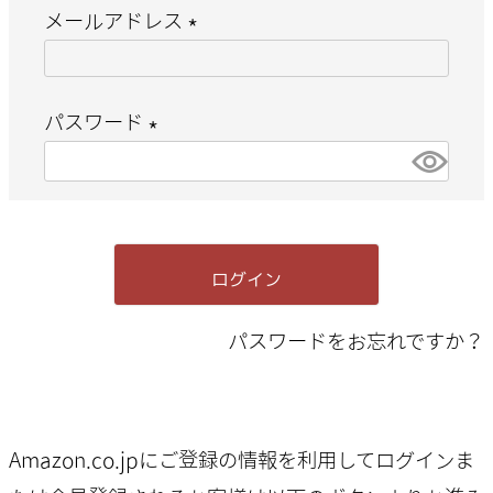
メールアドレス
(
必
パスワード
須
(
)
必
須
ログイン
)
パスワードをお忘れですか？
Amazon.co.jpにご登録の情報を利用してログインま