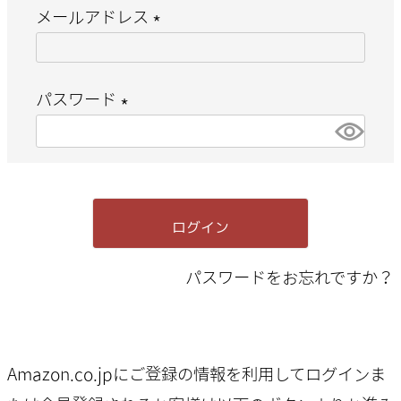
メールアドレス
(
必
パスワード
須
(
)
必
須
ログイン
)
パスワードをお忘れですか？
Amazon.co.jpにご登録の情報を利用してログインま