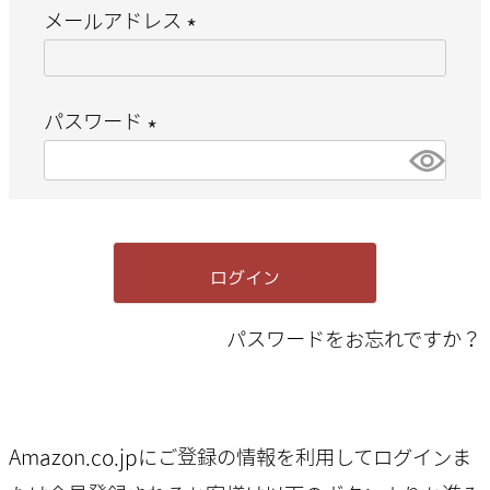
メールアドレス
(
必
パスワード
須
(
)
必
須
ログイン
)
パスワードをお忘れですか？
Amazon.co.jpにご登録の情報を利用してログインま