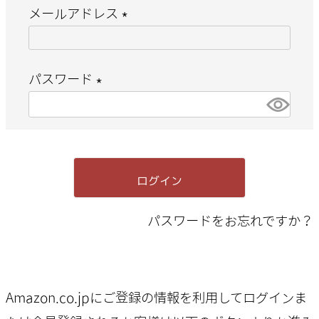
メールアドレス
(
必
パスワード
須
(
)
必
須
ログイン
)
パスワードをお忘れですか？
Amazon.co.jpにご登録の情報を利用してログインま