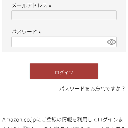
メールアドレス
(
必
パスワード
須
(
)
必
須
ログイン
)
パスワードをお忘れですか？
Amazon.co.jpにご登録の情報を利用してログインま