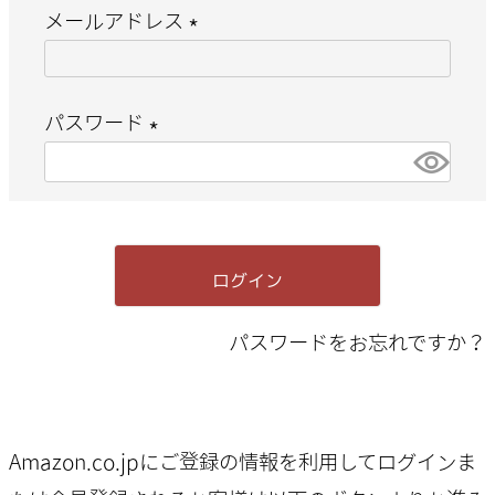
メールアドレス
(
必
パスワード
須
(
)
必
須
ログイン
)
パスワードをお忘れですか？
Amazon.co.jpにご登録の情報を利用してログインま