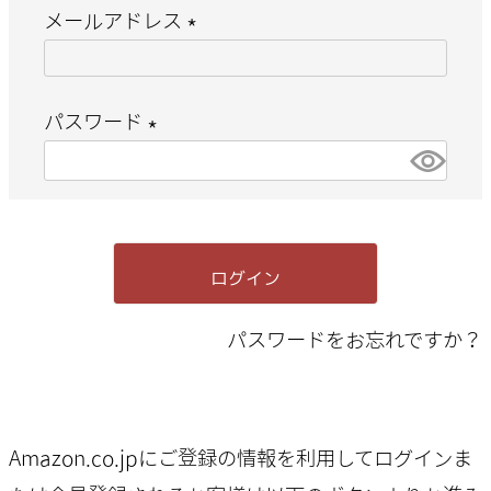
メールアドレス
(
必
パスワード
須
(
)
必
須
ログイン
)
パスワードをお忘れですか？
Amazon.co.jpにご登録の情報を利用してログインま