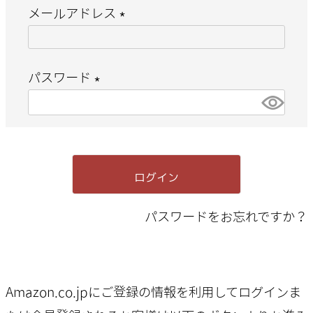
メールアドレス
(
必
パスワード
須
(
)
必
須
ログイン
)
パスワードをお忘れですか？
Amazon.co.jpにご登録の情報を利用してログインま