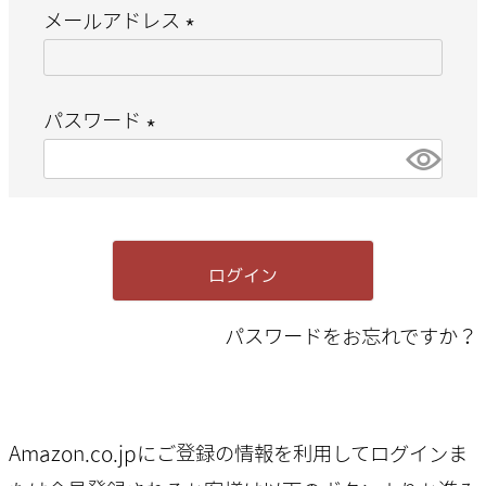
メールアドレス
(
必
パスワード
須
(
)
必
須
ログイン
)
パスワードをお忘れですか？
Amazon.co.jpにご登録の情報を利用してログインま