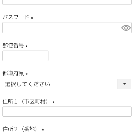
(
)
必
パスワード
須
(
)
必
郵便番号
須
(
)
必
都道府県
須
(
)
必
住所１（市区町村）
須
(
)
必
住所２（番地）