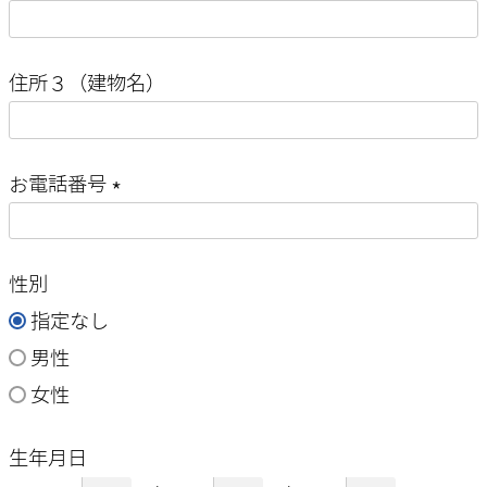
須
(
)
必
住所３（建物名）
須
)
お電話番号
(
必
性別
須
指定なし
)
男性
女性
生年月日