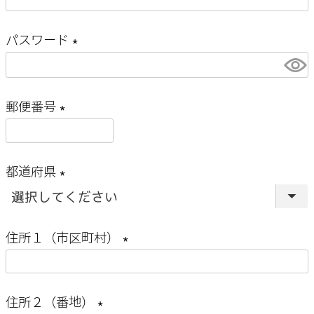
(
)
必
パスワード
須
(
)
必
郵便番号
須
(
)
必
都道府県
須
(
)
必
住所１（市区町村）
須
(
)
必
住所２（番地）