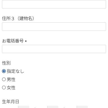
須
(
)
必
住所３（建物名）
須
)
お電話番号
(
必
性別
須
指定なし
)
男性
女性
生年月日