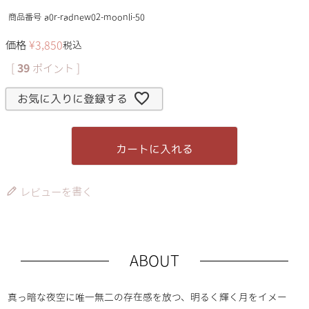
商品番号
a0r-radnew02-moonli-50
価格
¥
3,850
税込
[
39
ポイント ]
お気に入りに登録する
カートに入れる
レビューを書く
ABOUT
真っ暗な夜空に唯一無二の存在感を放つ、明るく輝く月をイメー