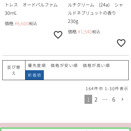
トレス オードパルファム
ルチクリーム (24a) シャ
30ｍL
ルドネブリュットの香り
230g
価格
¥
6,600
税込
価格
¥
1,540
税込
優先度順
価格が安い順
価格が高い順
並び替
え
新着順
164
件中
1
-
30
件表示
1
2
…
6