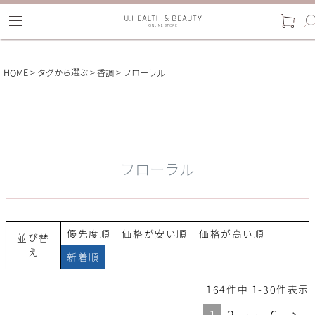
HOME
タグから選ぶ
香調
フローラル
フローラル
優先度順
価格が安い順
価格が高い順
並び替
え
新着順
164
件中
1
-
30
件表示