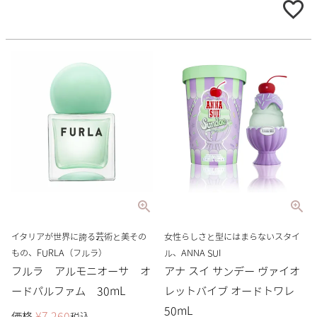
イタリアが世界に誇る芸術と美その
女性らしさと型にはまらないスタイ
もの、FURLA（フルラ）
ル、ANNA SUI
フルラ アルモニオーサ オ
アナ スイ サンデー ヴァイオ
ードパルファム 30mL
レットバイブ オードトワレ
50mL
価格
¥
7,260
税込