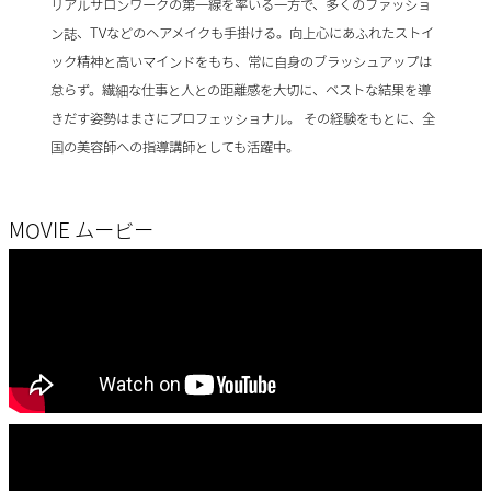
リアルサロンワークの第一線を率いる一方で、多くのファッショ
ン誌、TVなどのヘアメイクも手掛ける。向上心にあふれたストイ
ック精神と高いマインドをもち、常に自身のブラッシュアップは
怠らず。繊細な仕事と人との距離感を大切に、ベストな結果を導
きだす姿勢はまさにプロフェッショナル。 その経験をもとに、全
国の美容師への指導講師としても活躍中。
MOVIE
ムービー