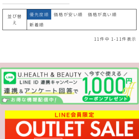
優先度順
価格が安い順
価格が高い順
並び替
え
新着順
11
件中
1
-
11
件表示