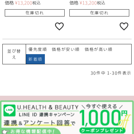
価格
¥
13,200
価格
¥
13,200
税込
税込
在庫切れ
在庫切れ
優先度順
価格が安い順
価格が高い順
並び替
え
新着順
30
件中
1
-
30
件表示