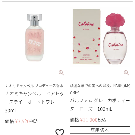
ナオミキャンベル プロデュース香水
頑固なまでの美への追及、PARFUMS
GRES
ナオミキャンベル ヒアトゥ
パルファム グレ カボティー
ーステイ オードトワレ
ヌ ローズ 100mL
30mL
価格
¥
11,000
税込
価格
¥
3,520
税込
在庫切れ