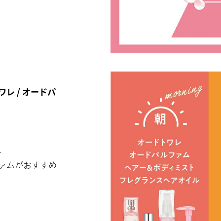
レ / オードパ
。
、
ァムがおすすめ