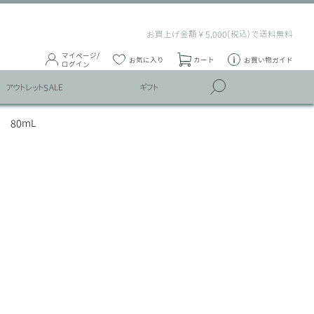
お買上げ金額￥5,000(税込)で送料無料
マイページ/
お気に入り
カート
お買い物ガイド
ログイン
アウトレットSALE
ギフト
80mL