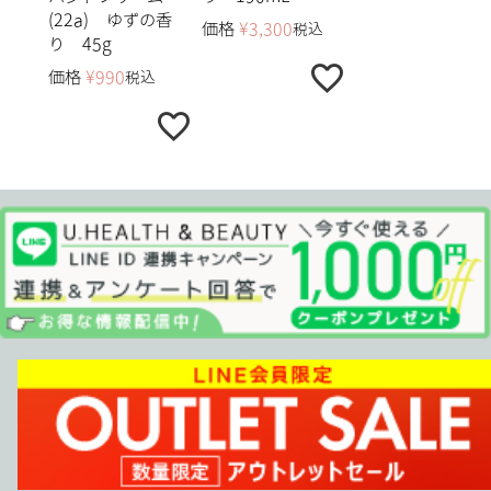
(22a) ゆずの香
価格
¥
3,300
税込
り 45g
価格
¥
990
税込