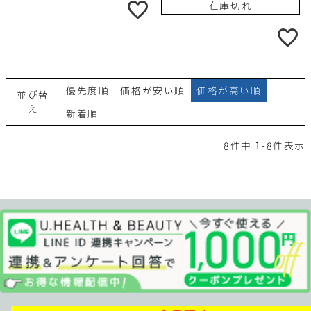
在庫切れ
優先度順
価格が安い順
価格が高い順
並び替
え
新着順
8
件中
1
-
8
件表示