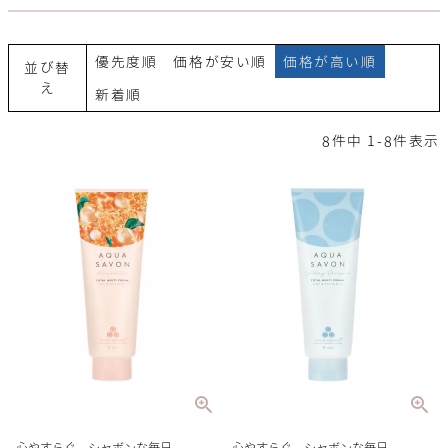
優先度順
価格が安い順
価格が高い順
並び替
え
新着順
8
件中
1
-
8
件表示
心やすらぐ、シャボンな毎日。
心やすらぐ、シャボンな毎日。