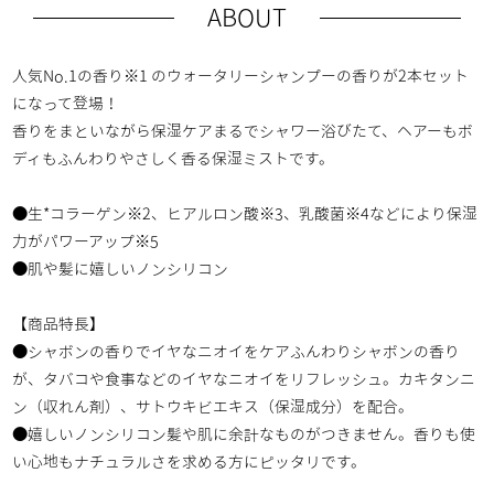
ABOUT
人気No.1の香り※1 のウォータリーシャンプーの香りが2本セット
になって登場！
香りをまといながら保湿ケアまるでシャワー浴びたて、ヘアーもボ
ディもふんわりやさしく香る保湿ミストです。
●生*コラーゲン※2、ヒアルロン酸※3、乳酸菌※4などにより保湿
力がパワーアップ※5
●肌や髪に嬉しいノンシリコン
【商品特長】
●シャボンの香りでイヤなニオイをケアふんわりシャボンの香り
が、タバコや食事などのイヤなニオイをリフレッシュ。カキタンニ
ン（収れん剤）、サトウキビエキス（保湿成分）を配合。
●嬉しいノンシリコン髪や肌に余計なものがつきません。香りも使
い心地もナチュラルさを求める方にピッタリです。