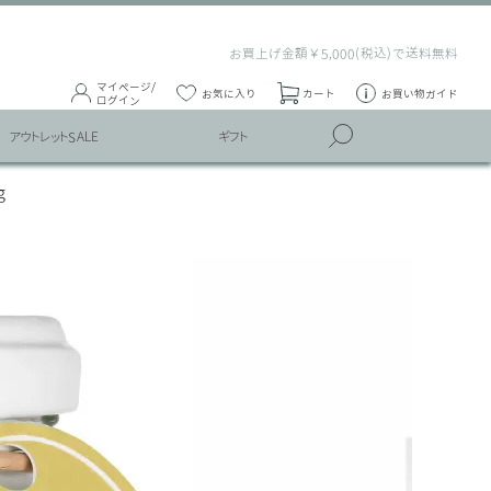
お買上げ金額￥5,000(税込)で送料無料
マイページ/
お気に入り
カート
お買い物ガイド
ログイン
アウトレットSALE
ギフト
g