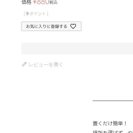
¥
880
価格
税込
[
9
ポイント ]
お気に入りに登録する
レビューを書く
置くだけ簡単！
場所を選ばず、や