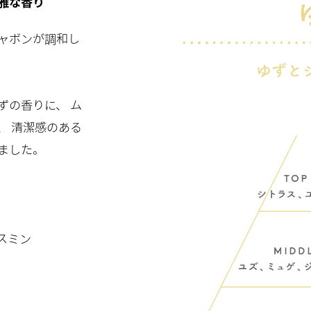
雅な香り
ャボンが調和し
ずの香りに、 ム
、 清潔感のある
ました。
スミン