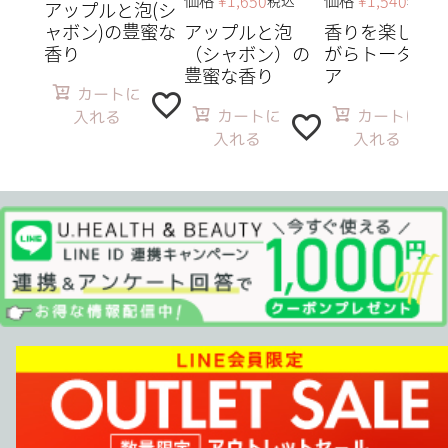
価格
¥
1,650
価格
¥
1,540
税込
税込
アップルと泡(シ
ャボン)の豊蜜な
アップルと泡
香りを楽しみ
香り
（シャボン）の
がらトータル
豊蜜な香り
ア
カートに
カートに
カートに
入れる
入れる
入れる