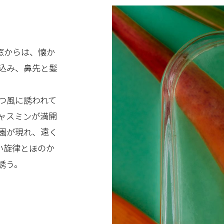
窓からは、懐か
込み、鼻先と髪
つ風に誘われて
ャスミンが満開
園が現れ、遠く
い旋律とほのか
誘う。