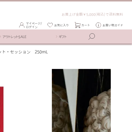
お買上げ金額￥5,000(税込)で送料無料
マイページ/
お気に入り
カート
お買い物ガイド
ログイン
アウトレットSALE
ギフト
ト・セッション 250mL