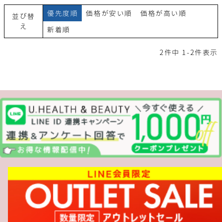
優先度順
価格が安い順
価格が高い順
並び替
え
新着順
2
件中
1
-
2
件表示