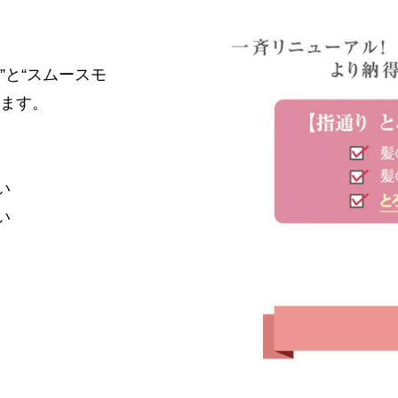
”と“スムースモ
べます。
い
い