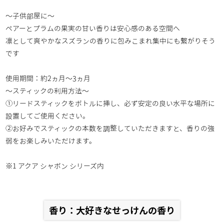
～子供部屋に～
ペアーとプラムの果実の甘い香りは安心感のある空間へ
凛として爽やかなスズランの香りに包みこまれ集中にも繋がりそう
です
使用期間：約2ヵ月～3ヵ月
～スティックの利用方法～
①リードスティックをボトルに挿し、必ず安定の良い水平な場所に
設置してご使用ください。
②お好みでスティックの本数を調整していただきますと、香りの強
弱をお楽しみいただけます。
※1 アクア シャボン シリーズ内
香り：大好きなせっけんの香り