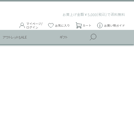
お買上げ金額￥5,000(税込)で送料無料
マイページ/
お気に入り
カート
お買い物ガイド
ログイン
アウトレットSALE
ギフト