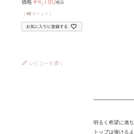
¥
4,780
価格
税込
[
48
ポイント ]
お気に入りに登録する
レビューを書く
明るく希望に満ち
トップは弾けるよ