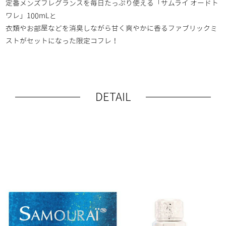
定番メンズフレグランスを​毎日たっぷり使える​「サムライ オードト
ワレ」100mLと​
衣類やお部屋などを消臭しながら​甘く爽やかに香るファブリックミ
ストが​セットになった限定コフレ！​
DETAIL