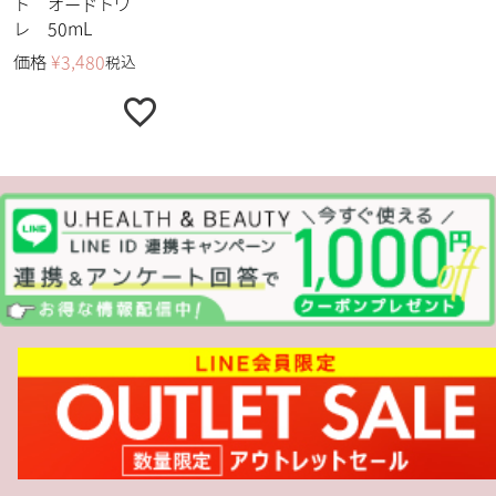
ト オードトワ
レ 50mL
価格
¥
3,480
税込