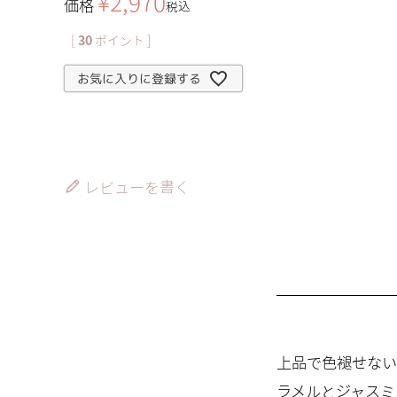
¥
2,970
価格
税込
[
30
ポイント ]
お気に入りに登録する
レビューを書く
上品で色褪せない
ラメルとジャスミ