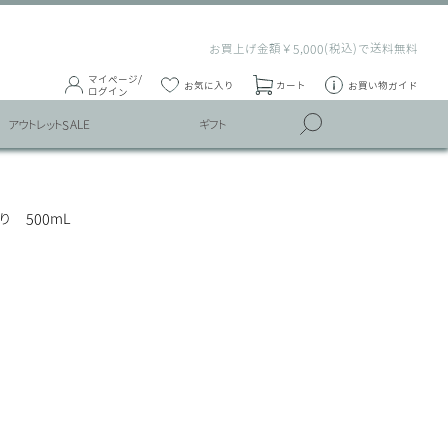
お買上げ金額￥5,000(税込)で送料無料
マイページ/
お気に入り
カート
お買い物ガイド
ログイン
アウトレットSALE
ギフト
 500mL