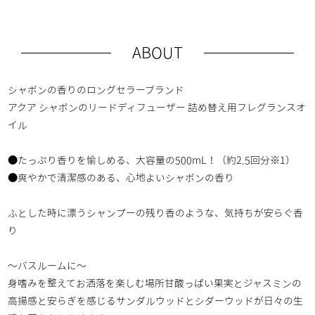
ABOUT
シャボンの香りのロングセラーブランド
アクア シャボンのリードディフューザー 詰め替え用フレグランスオ
イル
●たっぷり香りを愉しめる、大容量の500mL！（約2.5回分※1）
●爽やかで清潔感のある、心地よいシャボンの香り
ふとした時に漂うシャンプーの残り香のような、気持ちが安らぐ香
り
～バスルームに～
身嗜みを整えてお洒落を楽しむ場所甘酸っぱい果実とジャスミンの
高揚感と安らぎを感じるサンダルウッドとシダーウッドが日々の生