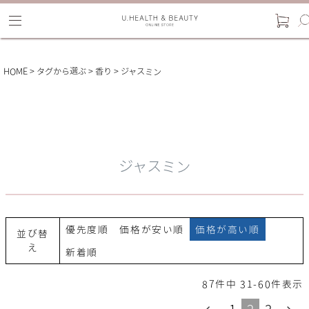
HOME
タグから選ぶ
香り
ジャスミン
ジャスミン
優先度順
価格が安い順
価格が高い順
並び替
え
新着順
87
件中
31
-
60
件表示