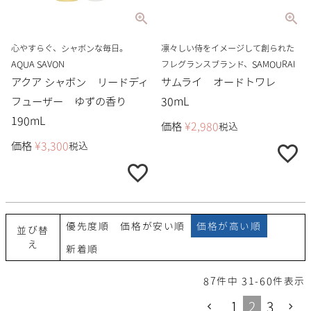
心やすらぐ、シャボンな毎日。
凛々しい侍をイメージして創られた
AQUA SAVON
フレグランスブランド、SAMOURAI
アクア シャボン リードディ
サムライ オードトワレ
フューザー ゆずの香り
30mL
190mL
価格
¥
2,980
税込
価格
¥
3,300
税込
優先度順
価格が安い順
価格が高い順
並び替
え
新着順
87
件中
31
-
60
件表示
1
2
3