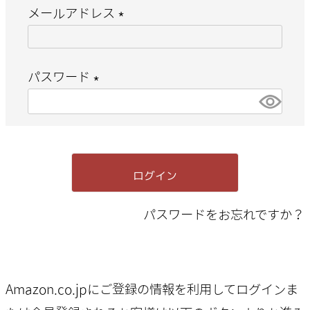
メールアドレス
(
必
パスワード
須
(
)
必
須
ログイン
)
パスワードをお忘れですか？
Amazon.co.jpにご登録の情報を利用してログインま