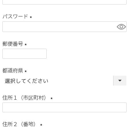
(
)
必
パスワード
須
(
)
必
郵便番号
須
(
)
必
都道府県
須
(
)
必
住所１（市区町村）
須
(
)
必
住所２（番地）