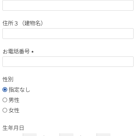
須
(
)
必
住所３（建物名）
須
)
お電話番号
(
必
性別
須
指定なし
)
男性
女性
生年月日