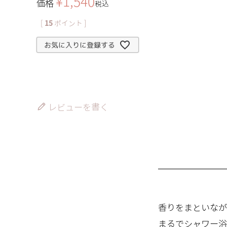
¥
1,540
価格
税込
[
15
ポイント ]
お気に入りに登録する
レビューを書く
香りをまといなが
まるでシャワー浴