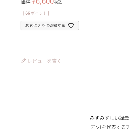
¥
6,600
価格
税込
[
66
ポイント ]
お気に入りに登録する
レビューを書く
みずみずしい緑豊か
デン)を代表する