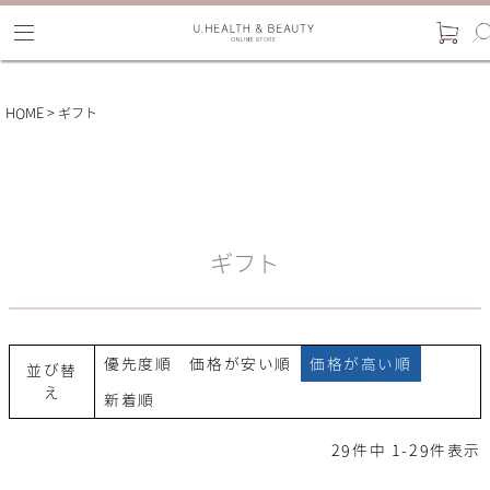
HOME
ギフト
ギフト
優先度順
価格が安い順
価格が高い順
並び替
え
新着順
29
件中
1
-
29
件表示