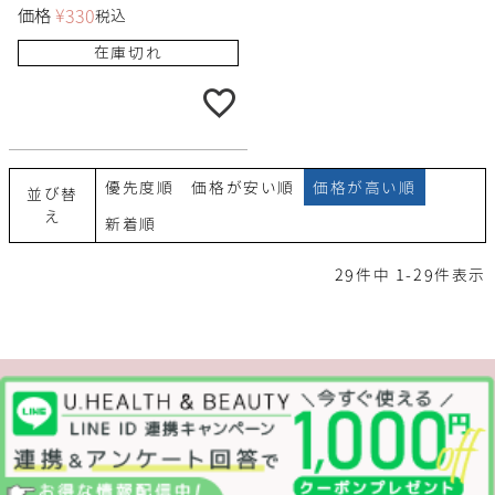
価格
¥
330
税込
在庫切れ
優先度順
価格が安い順
価格が高い順
並び替
え
新着順
29
件中
1
-
29
件表示