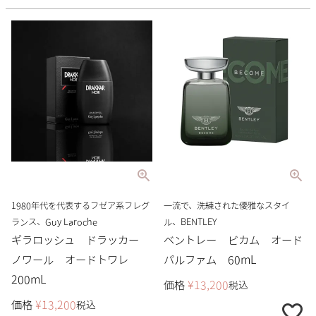
1980年代を代表するフゼア系フレグ
一流で、洗練された優雅なスタイ
ランス、Guy Laroche
ル、BENTLEY
ギラロッシュ ドラッカー
ベントレー ビカム オード
ノワール オードトワレ
パルファム 60mL
200mL
価格
¥
13,200
税込
価格
¥
13,200
税込