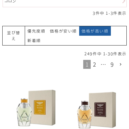
コロン
3
件中
1
-
3
件表示
優先度順
価格が安い順
価格が高い順
並び替
え
新着順
249
件中
1
-
30
件表示
1
2
…
9