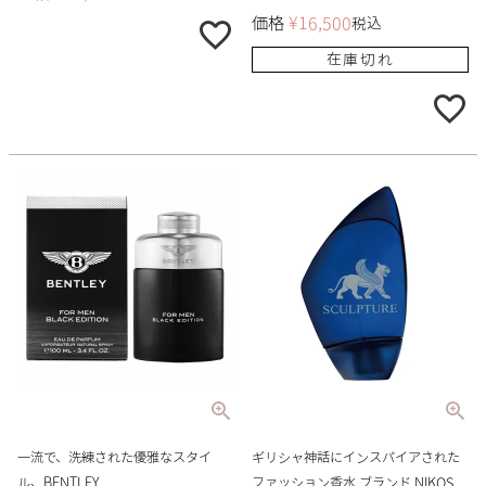
価格
¥
16,500
税込
在庫切れ
一流で、洗練された優雅なスタイ
ギリシャ神話にインスパイアされた
ル、BENTLEY
ファッション香水 ブランド NIKOS